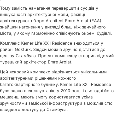
Тому замість намагання перевершити сусідів у
вишуканості архітектурної мови, фахівці
архітектурного бюро Architect Emre Arolat (EAA)
знайшли натхнення у вигляді більш ніж звичайного
міста, у якому гармонійно співіснують окремі будівлі.
Комплекс Kemer Life XXII Residence знаходиться у
районі Göktürk. Звідси можна зручно дістатися до
центру Стамбула. Проект комплексу створив відомий
турецький архітектор Emre Arolat.
Цей яскравий комплекс відрізняється унікальними
архітектурними рішеннями кожного
багатоквартирного будинку. Kemer Life XXII Residence
було здано в експлуатацію у 2010 році, і сьогодні його
мешканці мають змогу користуватися усіма
зручностями заміської інфраструктури з можливістю
швидкого доступу до Стамбула.