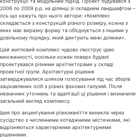
конструкції та модульний підхід. Проект будувався з
2006 по 2009 р.р. на ділянці зі складним ландшафтом –
ось що кажуть про нього автори: «Комплекс
складається з конструкцій різного розміру, кожна з
яких має виразну форму та об’єднується з іншими у
довільному порядку, який диктують межі ділянки».
Цей житловий комплекс чудово ілюструє ідею
множинності, оскільки кожен поверх будівлі
проектувався різними архітекторами у складі
проектної групи. Архітектурні рішення
затверджувалися шляхом голосування під час зборів
зацікавлених осіб з різних фахових галузей. Після
незначних уточнень та адаптації ці рішення і визначили
загальний вигляд комплексу.
Ідея про акцентування різноманіття виникла через
сусідство з численними котеджними містечками, які
відрізняються характерними архітектурними
рішеннями.