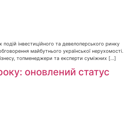
х подій інвестиційного та девелоперського ринку
ля обговорення майбутнього української нерухомості.
ізнесу, топменеджери та експерти суміжних […]
року: оновлений статус