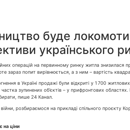
вництво буде локомоти
ктиви українського р
ційних операцій на первинному ринку житла знизилася п
роте зараз попит вирівнюється, а з ним – вартість квадр
ння в Україні продажі були відкриті у 1 700 житлових 
 частка зупинених об’єктів – у прифронтових областях. 
бирати, пише 24 Канал.
 війни, розбираємося на прикладі спільного проєкту Ко
 на ціни