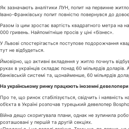
Як зазначають аналітики ЛУН, попит на первинне житло 
Івано-Франківську попит повністю повернувся до довоє
Разом із цим зростає вартість квадратного метра на на
000 гривень. Найпомітніше просів у ціні «бізнес».
У Львові спостерігається поступове подорожчання ква
тут не відбудеться.
Ймовірно, що активні вкладення у житло почнуть відбув
руках в українців складає понад 60 мільярдів доларів. 
банківській системі та, щонайменше, 60 мільярдів дола
На українському ринку працюють іноземні девелопери
Про те, що ринок стабілізується, свідчить і наявність
об’єкта в Україні розпочав турецький девелопер Bosph
Війна дещо скоригувала плани, однак не зупинила робот
розташовані у першій та другій секціях.
«Продажі є, і це доволі логічно. Тому що, по-перше, ц