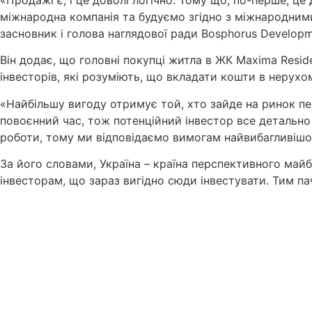
міжнародна компанія та будуємо згідно з міжнародними
засновник і голова наглядової ради Bosphorus Develop
Він додає, що головні покупці житла в ЖК Maxima Resid
інвесторів, які розуміють, що вкладати кошти в нерухо
«Найбільшу вигоду отримує той, хто зайде на ринок перш
повоєнний час, тож потенційний інвестор все детально п
роботи, тому ми відповідаємо вимогам найвибагливішог
За його словами, Україна – країна перспективного май
інвесторам, що зараз вигідно сюди інвестувати. Тим п