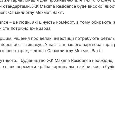
 стандартами. ЖК Maxima Residence буде високої якост
ment Сачаклиоглу Мехмет Вахіт.
ence – це люди, які цінують комфорт, а тому обирають 
мість потрібно вже зараз.
им. Рішення про великі інвестиції потребують ретельної 
еревіряє та зважує. У нас та в нашого партнера гарні ре
о інвестора», – додає Сачаклиоглу Мехмет Вахіт.
бутнього. І будівництво ЖК Maxima Residence необхідне
аче після перемоги країна кардинально зміниться, а бу