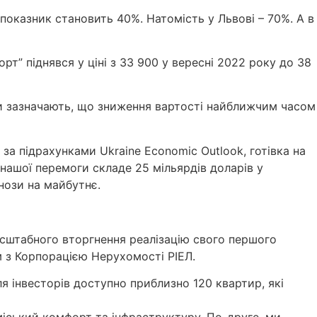
показник становить 40%. Натомість у Львові – 70%. А в
т” піднявся у ціні з 33 900 у вересні 2022 року до 38
ти зазначають, що зниження вартості найближчим часом
 за підрахунками Ukraine Economic Outlook, готівка на
я нашої перемоги складе 25 мільярдів доларів у
нози на майбутнє.
омасштабного вторгнення реалізацію свого першого
м з Корпорацією Нерухомості РІЕЛ.
я інвесторів доступно приблизно 120 квартир, які
 міський комфорт та інфраструктуру. По-друге, ми