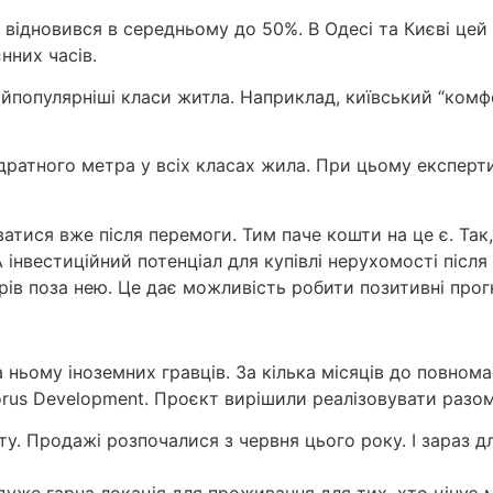
відновився в середньому до 50%. В Одесі та Києві цей 
нних часів.
йпопулярніші класи житла. Наприклад, київський “комфор
дратного метра у всіх класах жила. При цьому експер
атися вже після перемоги. Тим паче кошти на це є. Так,
А інвестиційний потенціал для купівлі нерухомості післ
рів поза нею. Це дає можливість робити позитивні прог
 на ньому іноземних гравців. За кілька місяців до повн
orus Development. Проєкт вирішили реалізовувати разо
у. Продажі розпочалися з червня цього року. І зараз дл
е дуже гарна локація для проживання для тих, хто цінує