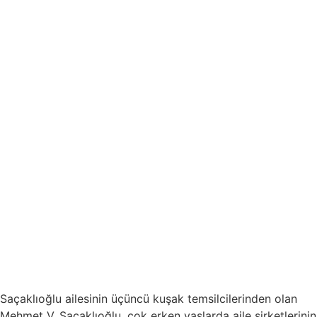
Saçaklıoğlu ailesinin üçüncü kuşak temsilcilerinden olan
Mehmet V. Saçaklıoğlu, çok erken yaşlarda aile şirketlerinin