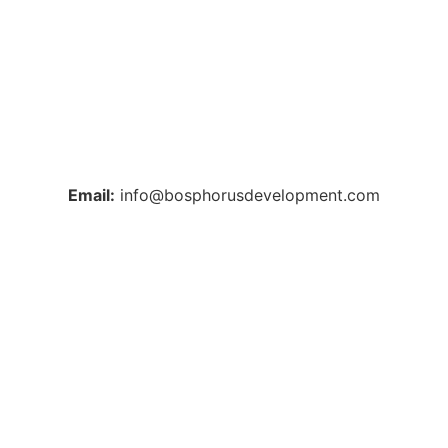
+38 044 221 61 29
+90 212 223 50 00
Email:
info@bosphorusdevelopment.com