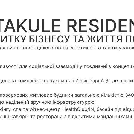
RTAKULE RESID
ВИТКУ БІЗНЕСУ ТА ЖИТТЯ 
ється винятковою цілісністю та естетикою, а також ува
ливості для соціальної взаємодії у поєднанні з концеп
удована компанією нерухомості Zincir Yapı A.Ş., де член
-поверхових житлових будинки загальною кількістю 340
 що наділений зручною інфраструктурою.
нгу, спа та фітнес-центр HealthClub/IN, басейн під ві
ленні кав’ярні та ресторани з відкритими майданчиками.