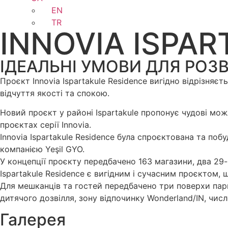
EN
TR
INNOVIA ISPA
ІДЕАЛЬНІ УМОВИ ДЛЯ РОЗ
Проєкт Innovia Ispartakule Residence вигідно відрізня
відчуття якості та спокою.
Новий проєкт у районі Ispartakule пропонує чудові мож
проєктах серії Innovia.
Innovia Ispartakule Residence була спроєктована та поб
компанією Yeşil GYO.
У концепції проєкту передбачено 163 магазини, два 29
Ispartakule Residence є вигідним і сучасним проєктом,
Для мешканців та гостей передбачено три поверхи паркі
дитячого дозвілля, зону відпочинку Wonderland/IN, чис
Галерея