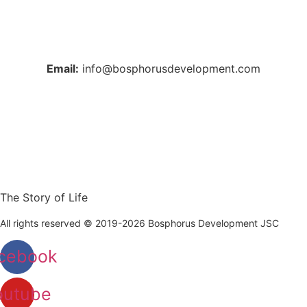
+38 044 221 61 29
+90 212 223 50 00
Email:
info@bosphorusdevelopment.com
The Story of Life
All rights reserved © 2019-2026 Bosphorus Development JSC
cebook
outube