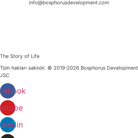
info@bosphorusdevelopment.com
The Story of Life
Tüm hakları saklıdır. © 2019-2026 Bosphorus Development
JSC
cebook
outube
nkedin