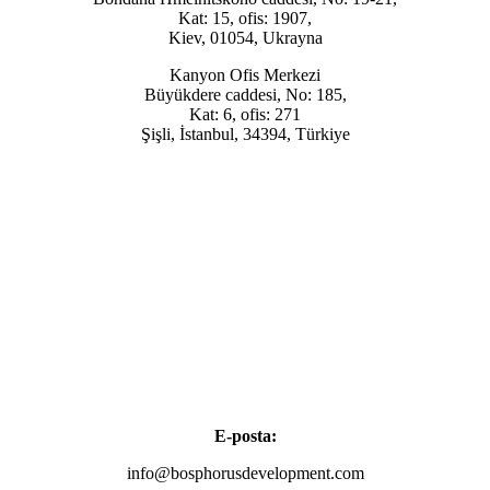
Kat: 15, ofis: 1907,
Kiev, 01054, Ukrayna
Kanyon Ofis Merkezi
Büyükdere caddesi, No: 185,
Kat: 6, ofis: 271
Şişli, İstanbul, 34394, Türkiye
+38 044 221 61 29
+90 212 223 50 00
E-posta:
info@bosphorusdevelopment.com