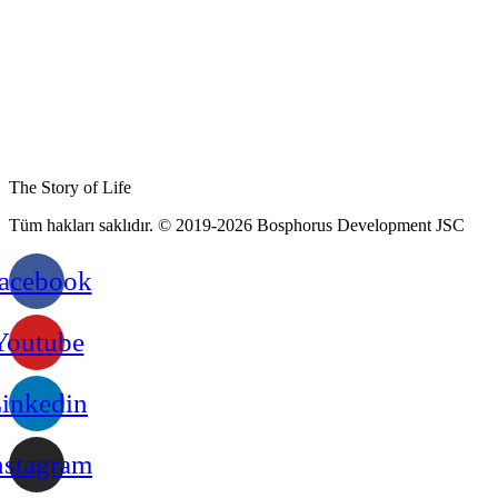
The Story of Life
Tüm hakları saklıdır. © 2019-2026 Bosphorus Development JSC
acebook
Youtube
inkedin
nstagram