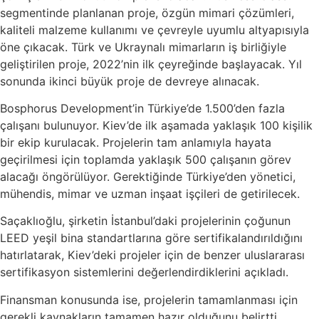
segmentinde planlanan proje, özgün mimari çözümleri,
kaliteli malzeme kullanımı ve çevreyle uyumlu altyapısıyla
öne çıkacak. Türk ve Ukraynalı mimarların iş birliğiyle
geliştirilen proje, 2022’nin ilk çeyreğinde başlayacak. Yıl
sonunda ikinci büyük proje de devreye alınacak.
Bosphorus Development’in Türkiye’de 1.500’den fazla
çalışanı bulunuyor. Kiev’de ilk aşamada yaklaşık 100 kişilik
bir ekip kurulacak. Projelerin tam anlamıyla hayata
geçirilmesi için toplamda yaklaşık 500 çalışanın görev
alacağı öngörülüyor. Gerektiğinde Türkiye’den yönetici,
mühendis, mimar ve uzman inşaat işçileri de getirilecek.
Saçaklıoğlu, şirketin İstanbul’daki projelerinin çoğunun
LEED yeşil bina standartlarına göre sertifikalandırıldığını
hatırlatarak, Kiev’deki projeler için de benzer uluslararası
sertifikasyon sistemlerini değerlendirdiklerini açıkladı.
Finansman konusunda ise, projelerin tamamlanması için
gerekli kaynakların tamamen hazır olduğunu belirtti.