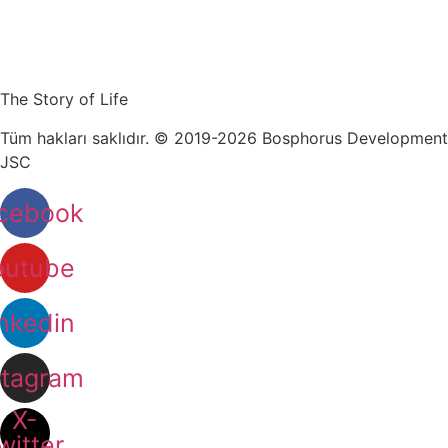
The Story of Life
Tüm hakları saklıdır. © 2019-2026 Bosphorus Development
JSC
cebook
outube
nkedin
stagram
X-
witter