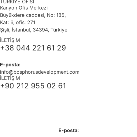
TÜRKİYE OFİSİ
Kanyon Ofis Merkezi
Büyükdere caddesi, No: 185,
Kat: 6, ofis: 271
Şişli, İstanbul, 34394, Türkiye
İLETİŞİM
+38 044 221 61 29
E-posta:
info@bosphorusdevelopment.com
İLETİŞİM
+90 212 955 02 61
+38 044 221 61 29
+90 212 223 50 00
E-posta: