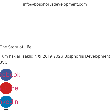
info@bosphorusdevelopment.com
The Story of Life
Tüm hakları saklıdır. © 2019-2026 Bosphorus Development
JSC
cebook
outube
nkedin