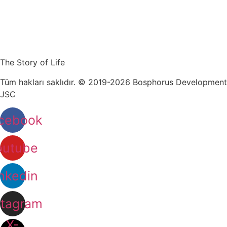
The Story of Life
Tüm hakları saklıdır. © 2019-2026 Bosphorus Development
JSC
cebook
outube
nkedin
stagram
X-